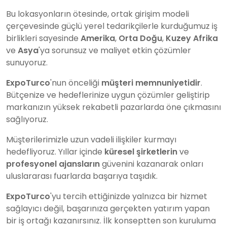
Bu lokasyonların ötesinde, ortak girişim modeli
çerçevesinde güçlü yerel tedarikçilerle kurduğumuz iş
birlikleri sayesinde
Amerika
,
Orta Doğu
,
Kuzey Afrika
ve
Asya
'ya sorunsuz ve maliyet etkin çözümler
sunuyoruz.
ExpoTurco
'nun önceliği
müşteri memnuniyetidir
.
Bütçenize ve hedeflerinize uygun çözümler geliştirip
markanızın yüksek rekabetli pazarlarda öne çıkmasını
sağlıyoruz.
Müşterilerimizle uzun vadeli ilişkiler kurmayı
hedefliyoruz. Yıllar içinde
küresel şirketlerin
ve
profesyonel ajansların
güvenini kazanarak onları
uluslararası fuarlarda başarıya taşıdık.
ExpoTurco
'yu tercih ettiğinizde yalnızca bir hizmet
sağlayıcı değil, başarınıza gerçekten yatırım yapan
bir iş ortağı kazanırsınız. İlk konseptten son kuruluma