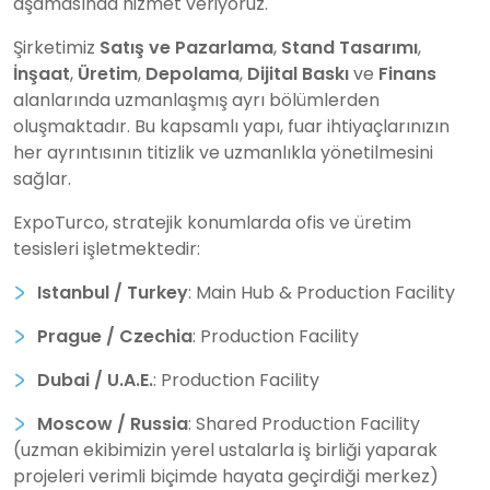
aşamasında hizmet veriyoruz.
Şirketimiz
Satış ve Pazarlama
,
Stand Tasarımı
,
İnşaat
,
Üretim
,
Depolama
,
Dijital Baskı
ve
Finans
alanlarında uzmanlaşmış ayrı bölümlerden
oluşmaktadır. Bu kapsamlı yapı, fuar ihtiyaçlarınızın
her ayrıntısının titizlik ve uzmanlıkla yönetilmesini
sağlar.
ExpoTurco, stratejik konumlarda ofis ve üretim
tesisleri işletmektedir:
Istanbul / Turkey
: Main Hub & Production Facility
Prague / Czechia
: Production Facility
Dubai / U.A.E.
: Production Facility
Moscow / Russia
: Shared Production Facility
(uzman ekibimizin yerel ustalarla iş birliği yaparak
projeleri verimli biçimde hayata geçirdiği merkez)