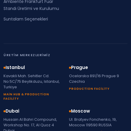
Ambiente Frankfurt Fuar
Standı Üretimi ve Kurulumu
Suntalam Seçenekleri
ÜRETIM MERKEZLERIMIZ
Istanbul
Prague
Kavakli Mah. Sehitler Cd.
Ocelarska 891/16 Prague 9
No:5C/75 Beylikduzu, Istanbul,
Czechia
Turkiye
PRODUCTION FACILITY
MAIN HUB & PRODUCTION
FACILITY
Dubai
Moscow
Hussain Al Bahri Compound,
Ul. Bratyev Fonchenko, 19,
Workshop No. 17, Al Quoz 4
Moscow 119590 RUSSIA
Dubai