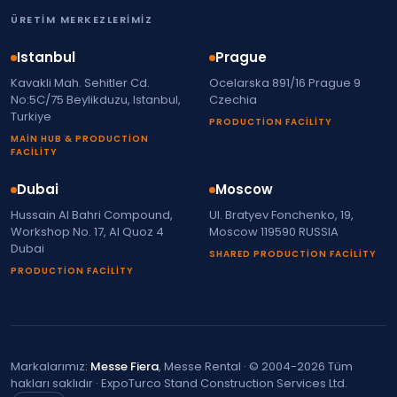
ÜRETIM MERKEZLERIMIZ
Istanbul
Prague
Kavakli Mah. Sehitler Cd.
Ocelarska 891/16 Prague 9
No:5C/75 Beylikduzu, Istanbul,
Czechia
Turkiye
PRODUCTION FACILITY
MAIN HUB & PRODUCTION
FACILITY
Dubai
Moscow
Hussain Al Bahri Compound,
Ul. Bratyev Fonchenko, 19,
Workshop No. 17, Al Quoz 4
Moscow 119590 RUSSIA
Dubai
SHARED PRODUCTION FACILITY
PRODUCTION FACILITY
Markalarımız:
Messe Fiera
, Messe Rental · © 2004-2026 Tüm
hakları saklıdır · ExpoTurco Stand Construction Services Ltd.