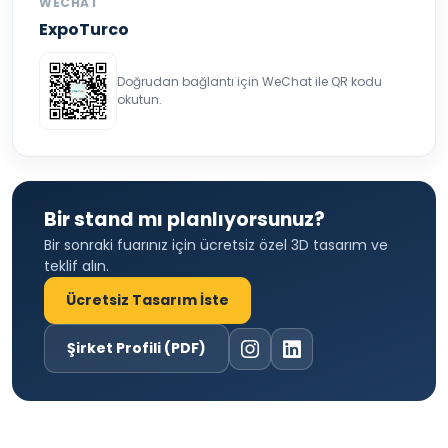
WECHAT
ExpoTurco
Doğrudan bağlantı için WeChat ile QR kodu
okutun.
Bir stand mı planlıyorsunuz?
Bir sonraki fuarınız için ücretsiz özel 3D tasarım ve
teklif alın.
Ücretsiz Tasarım İste
Şirket Profili (PDF)