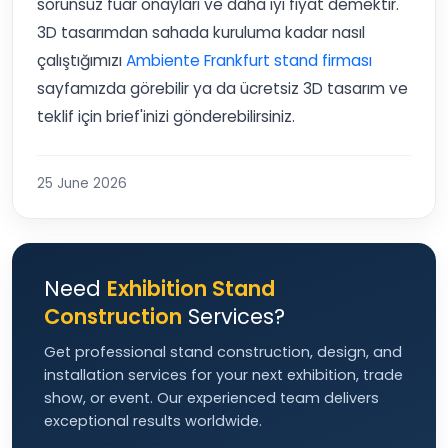
sorunsuz fuar onayları ve daha iyi fiyat demektir.
3D tasarımdan sahada kuruluma kadar nasıl
çalıştığımızı
Ambiente Frankfurt stand firması
sayfamızda görebilir ya da ücretsiz 3D tasarım ve
teklif için brief'inizi gönderebilirsiniz.
25 June 2026
Need
Exhibition Stand
Construction
Services?
Get professional stand construction, design, and
installation services for your next exhibition, trade
show, or event. Our experienced team delivers
exceptional results worldwide.