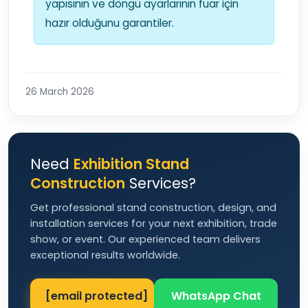
yapısının ve döngü ayarlarının fuar için
hazır olduğunu garantiler.
26 March 2026
Need
Exhibition Stand
Construction
Services?
Get professional stand construction, design, and
installation services for your next exhibition, trade
show, or event. Our experienced team delivers
exceptional results worldwide.
[email protected]
WhatsApp Chat